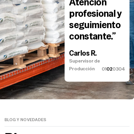
para nuestra
Atención
operación.”
profesional y
seguimiento
María G.
constante.”
Jefa de Compras
Carlos R.
Supervisor de
Producción
01
02
03
04
BLOG Y NOVEDADES